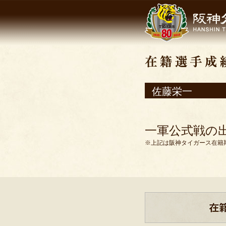
佐藤栄一
一軍公式戦の
※上記は阪神タイガース在籍期