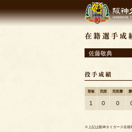
佐藤敬典
登板
完投
完投勝
勝
1
0
0
※上記は阪神タイガース在籍期