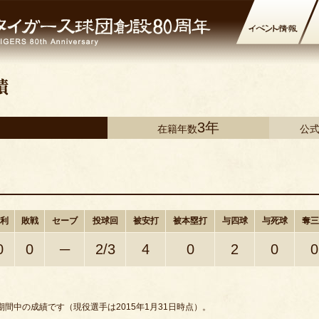
3年
在籍年数
公
利
敗戦
セーブ
投球回
被安打
被本塁打
与四球
与死球
奪三
0
0
─
2/3
4
0
2
0
0
間中の成績です（現役選手は2015年1月31日時点）。