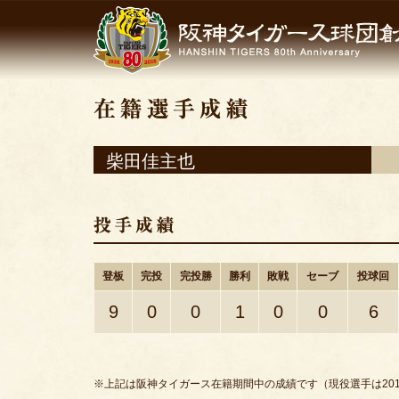
柴田佳主也
登板
完投
完投勝
勝利
敗戦
セーブ
投球回
9
0
0
1
0
0
6
※上記は阪神タイガース在籍期間中の成績です（現役選手は201