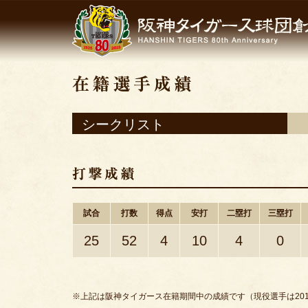
シークリスト
試合
打数
得点
安打
二塁打
三塁打
25
52
4
10
4
0
※上記は阪神タイガース在籍期間中の成績です（現役選手は201