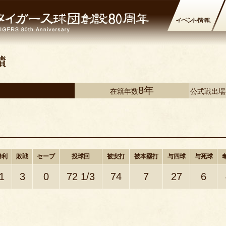
8年
在籍年数
公式戦出
勝利
敗戦
セーブ
投球回
被安打
被本塁打
与四球
与死球
1
3
0
72 1/3
74
7
27
6