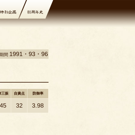
1991・93・96
場期間
奪三振
自責点
防御率
45
32
3.98