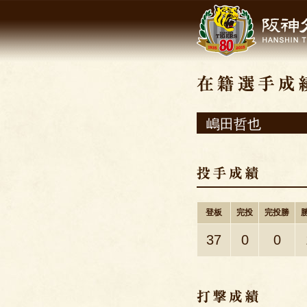
嶋田哲也
登板
完投
完投勝
37
0
0