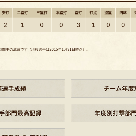
安打
二塁打
三塁打
本塁打
塁打
打点
盗塁
四球
2
1
0
0
3
1
0
0
間中の成績です（現役選手は2015年1月31日時点）。