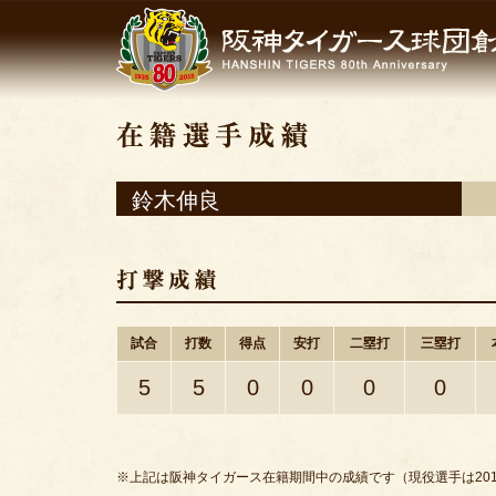
鈴木伸良
試合
打数
得点
安打
二塁打
三塁打
5
5
0
0
0
0
※上記は阪神タイガース在籍期間中の成績です（現役選手は201