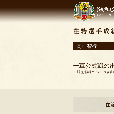
高山智行
一軍公式戦の
※上記は阪神タイガース在籍期