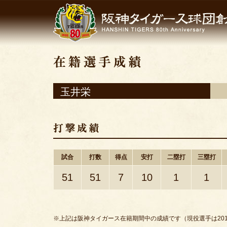
玉井栄
試合
打数
得点
安打
二塁打
三塁打
51
51
7
10
1
1
※上記は阪神タイガース在籍期間中の成績です（現役選手は201