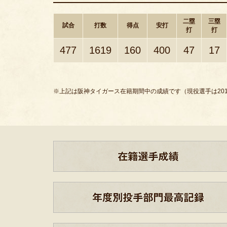
二塁
三塁
試合
打数
得点
安打
打
打
477
1619
160
400
47
17
※上記は阪神タイガース在籍期間中の成績です（現役選手は201