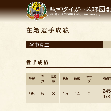
谷中真二
完
完投
セー
登板
勝利
敗戦
投球回
投
勝
ブ
245
95
5
3
15
14
0
1/3