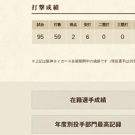
試合
打数
得点
安打
二塁打
三塁打
95
59
2
6
0
0
※上記は阪神タイガース在籍期間中の成績です（現役選手は201