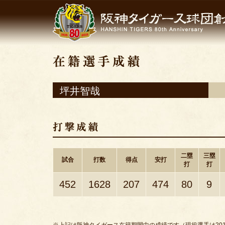
坪井智哉
二塁
三塁
試合
打数
得点
安打
打
打
452
1628
207
474
80
9