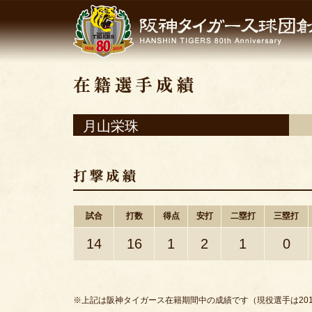
月山栄珠
試合
打数
得点
安打
二塁打
三塁打
14
16
1
2
1
0
※上記は阪神タイガース在籍期間中の成績です（現役選手は201