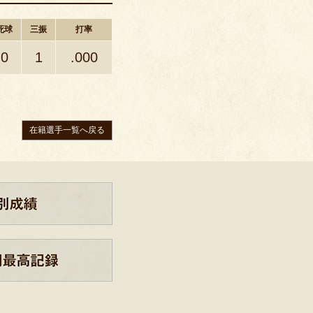
死球
三振
打率
0
1
.000
在籍選手一覧へ戻る