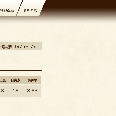
1976～77
出場期間
三振
自責点
防御率
13
15
3.86