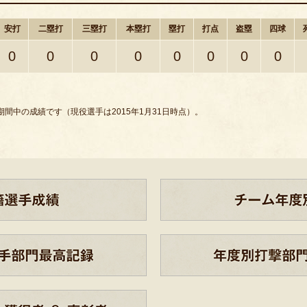
安打
二塁打
三塁打
本塁打
塁打
打点
盗塁
四球
0
0
0
0
0
0
0
0
間中の成績です（現役選手は2015年1月31日時点）。