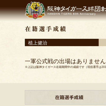
植上健治
一軍公式戦の出場はありません
※上記は阪神タイガース在籍期間中の成績です（現役選手は201