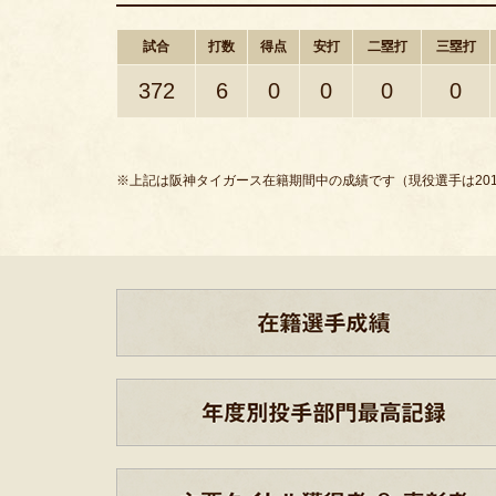
試合
打数
得点
安打
二塁打
三塁打
372
6
0
0
0
0
※上記は阪神タイガース在籍期間中の成績です（現役選手は201