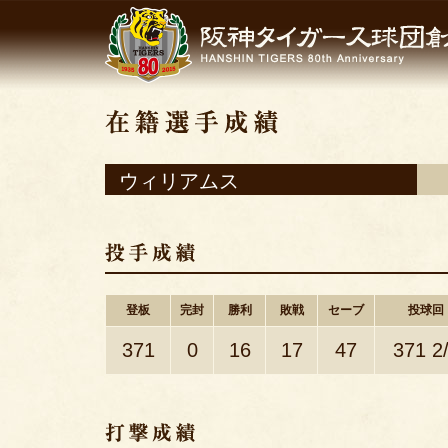
ウィリアムス
登板
完封
勝利
敗戦
セーブ
投球回
371
0
16
17
47
371 2