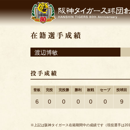
渡辺博敏
登板
完投
完投勝
勝利
敗戦
セーブ
投球回
6
0
0
0
0
0
9
※上記は阪神タイガース在籍期間中の成績です（現役選手は201