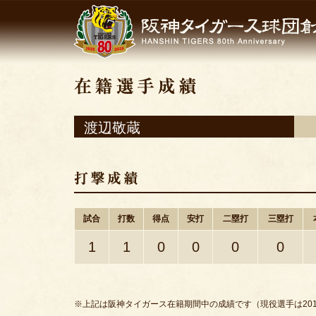
渡辺敬蔵
試合
打数
得点
安打
二塁打
三塁打
1
1
0
0
0
0
※上記は阪神タイガース在籍期間中の成績です（現役選手は201