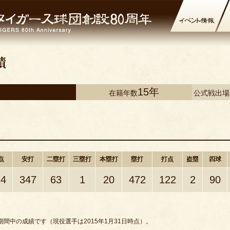
15年
在籍年数
公式戦出
点
安打
二塁打
三塁打
本塁打
塁打
打点
盗塁
四球
14
347
63
1
20
472
122
2
90
間中の成績です（現役選手は2015年1月31日時点）。