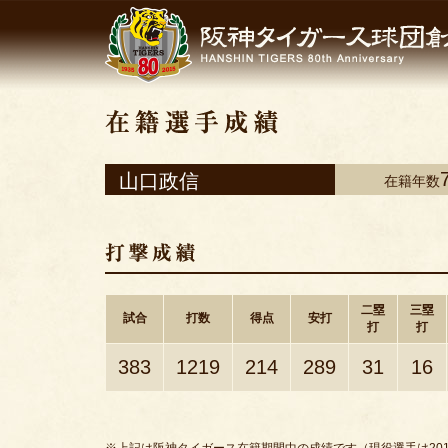
山口政信
在籍年数
二塁
三塁
試合
打数
得点
安打
打
打
383
1219
214
289
31
16