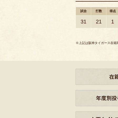
試合
打数
得点
31
21
1
※上記は阪神タイガース在籍期