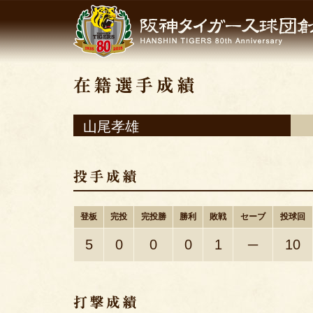
山尾孝雄
登板
完投
完投勝
勝利
敗戦
セーブ
投球回
5
0
0
0
1
─
10