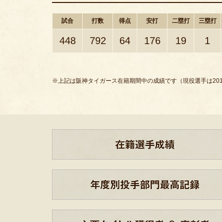
試合
打数
得点
安打
二塁打
三塁打
448
792
64
176
19
1
※上記は阪神タイガース在籍期間中の成績です（現役選手は201