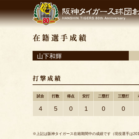
山下和輝
試合
打数
得点
安打
二塁打
三塁打
4
5
0
1
0
0
※上記は阪神タイガース在籍期間中の成績です（現役選手は201