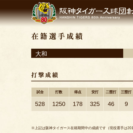
大和
試合
打数
得点
安打
二塁打
三塁打
528
1250
178
325
46
9
※上記は阪神タイガース在籍期間中の成績です（現役選手は201