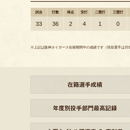
試合
打数
得点
安打
二塁打
三塁打
33
36
2
4
1
0
※上記は阪神タイガース在籍期間中の成績です（現役選手は201