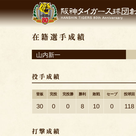
山内新一
登板
完投
完投勝
勝利
敗戦
セーブ
投球回
30
0
0
8
10
0
118