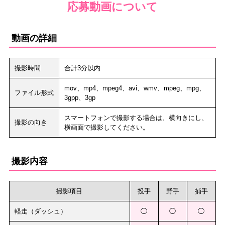
応募動画について
動画の詳細
撮影時間
合計3分以内
mov、mp4、mpeg4、avi、wmv、mpeg、mpg、
ファイル形式
3gpp、3gp
スマートフォンで撮影する場合は、横向きにし、
撮影の向き
横画面で撮影してください。
撮影内容
撮影項目
投手
野手
捕手
軽走（ダッシュ）
◯
◯
◯