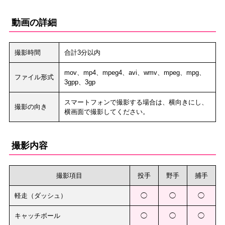
動画の詳細
撮影時間
合計3分以内
mov、mp4、mpeg4、avi、wmv、mpeg、mpg、
ファイル形式
3gpp、3gp
スマートフォンで撮影する場合は、横向きにし、
撮影の向き
横画面で撮影してください。
撮影内容
撮影項目
投手
野手
捕手
軽走（ダッシュ）
◯
◯
◯
キャッチボール
◯
◯
◯