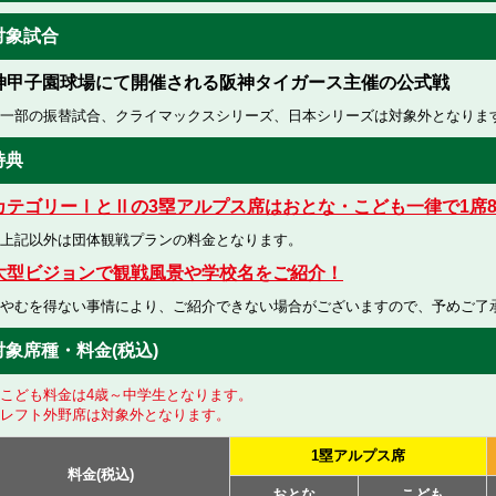
対象試合
神甲子園球場にて開催される阪神タイガース主催の公式戦
一部の振替試合、クライマックスシリーズ、日本シリーズは対象外となりま
特典
カテゴリーⅠとⅡの3塁アルプス席はおとな・こども一律で1席8
上記以外は団体観戦プランの料金となります。
大型ビジョンで観戦風景や学校名をご紹介！
やむを得ない事情により、ご紹介できない場合がございますので、予めご了
対象席種・料金(税込)
こども料金は4歳～中学生となります。
レフト外野席は対象外となります。
1塁アルプス席
料金(税込)
おとな
こども