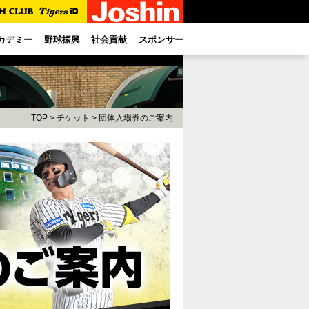
カデミー
野球振興
社会貢献
スポンサー
TOP
>
チケット
> 団体入場券のご案内