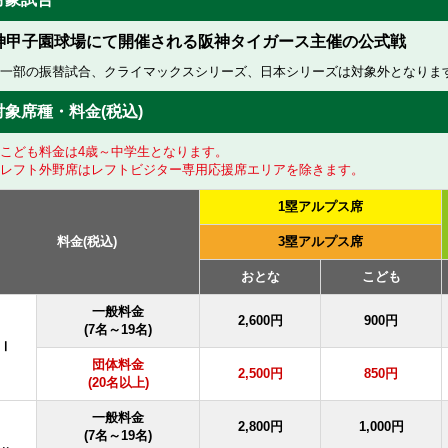
神甲子園球場にて開催される阪神タイガース主催の公式戦
一部の振替試合、クライマックスシリーズ、日本シリーズは対象外となりま
対象席種・料金(税込)
こども料金は4歳～中学生となります。
レフト外野席はレフトビジター専用応援席エリアを除きます。
1塁アルプス席
料金(税込)
3塁アルプス席
おとな
こども
一般料金
2,600円
900円
(7名～19名)
Ⅰ
団体料金
2,500円
850円
(20名以上)
一般料金
2,800円
1,000円
(7名～19名)