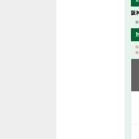
阪
※
※
※