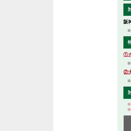
阪
※
①
※
②
※
※
※