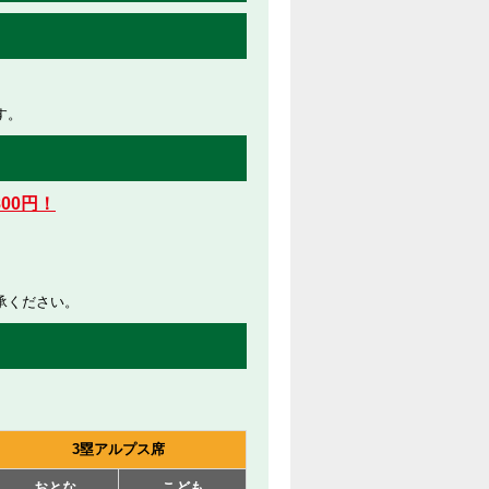
す。
00円！
承ください。
3塁アルプス席
おとな
こども