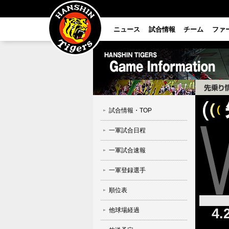
ニュース
試合情報
チーム
ファ
試合情報・TOP
一軍試合日程
一軍試合速報
一軍登録選手
順位表
4.
他球場経過