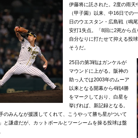
伊藤将に託された。2度の雨天
（甲子園）以来、中16日での
日のウエスタン・広島戦（鳴尾
安打1失点。「8回に2死から
自分なりに打たせて抑える投球
そうだ。
25日の第3戦はガンケルが
マウンドに上がる。阪神の
助っ人では2003年のムーア
以来となる開幕から4戦4勝
をマークしており、白星を
挙げれば、新記録となる。
手のみんなが援護してくれて、こうやって勝ち星がついて
」と謙虚だが、カットボールとツーシームを操る投球は盤
。