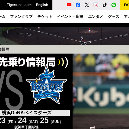
Tigers-net.com
English
ーム
ファンクラブ
チケット
イベント・応援
エンタメ
グッズ
ア
横浜DeNAベイスターズ
23
24
25
（FRI）
（SAT）
（SUN）
阪神甲子園球場