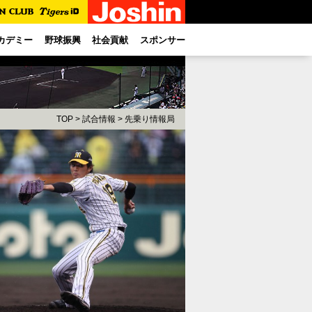
カデミー
野球振興
社会貢献
スポンサー
TOP
>
試合情報
>
先乗り情報局