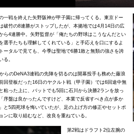
の一戦を終えた矢野阪神が甲子園に帰ってくる。東京ドー
は破竹の8連勝がストップしたが、本拠地では4月14日の広
から4連勝中。矢野監督が「俺たちの野球はこうなんだとい
を選手たちも理解してくれている」と手応えを口にするよ
トータルで見ても、今季は聖地で6勝1敗と無類の強さを誇
いる。
日からのDeNA3連戦の先陣を切るのは開幕投手も務めた藤浪
前回登板だった16日のヤクルト戦（甲子園）では6回途中無
と粘った上に、バットでも5回に石川から決勝2ランを放っ
「序盤は良かったんですけど、本業で反省すべき点が多か
」と5四死球を悔いていたが、足の上げ方の修正やセットポ
ョンに取り組むなど、改良を重ねている。
第2戦はドラフト2位左腕の