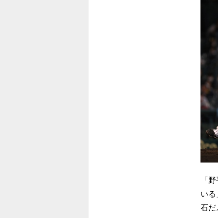
「野
いる
石だ