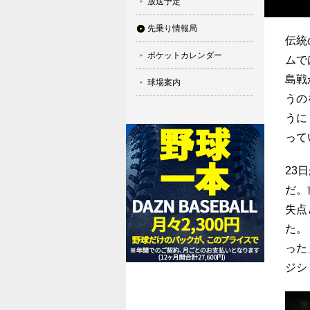
放送予定
先乗り情報局
伝統
ポケットカレンダー
ムで
島戦
球場案内
うの
うに
って
23
だ。
失点
た。
った
ジシ