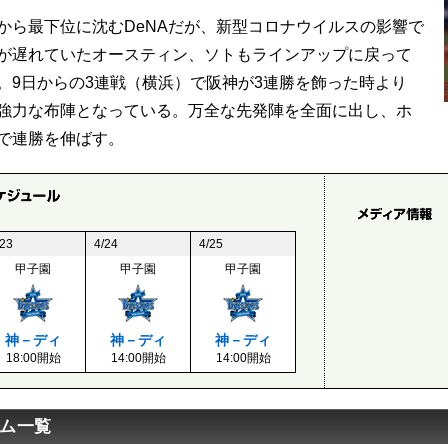
から最下位に沈むDeNAだが、新型コロナウイルスの影響で
が遅れていたオースティン、ソトもラインアップに戻って
。9日からの3連戦（横浜）で阪神が3連勝を飾った時より
強力な布陣となっている。万全な先発陣を全面に出し、ホ
で連勝を伸ばす。
/23
4/24
4/25
甲子園
甲子園
甲子園
神－ディ
神－ディ
神－ディ
18:00開始
14:00開始
14:00開始
ム一覧