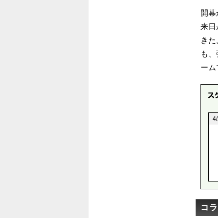
開幕
来日
きた
も、
ーム
4
コラ