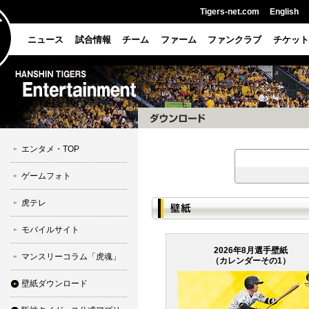
Tigers-net.com
English
ニュース
試合情報
チーム
ファーム
ファンクラブ
チケット
エンタメ・TOP
ゲームフォト
虎テレ
モバイルサイト
2026年8月選手壁紙
マンスリーコラム「虎魂」
（カレンダーその1）
壁紙ダウンロード