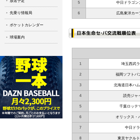
放送予定
5
中日ドラゴン
先乗り情報局
6
広島東洋カー
ポケットカレンダー
球場案内
1
埼玉西武ラ
2
福岡ソフトバ
3
北海道日本ハム
4
読売ジャ
5
千葉ロッテ
6
オリックス・
7
中日ドラ
8
東京ヤクルト