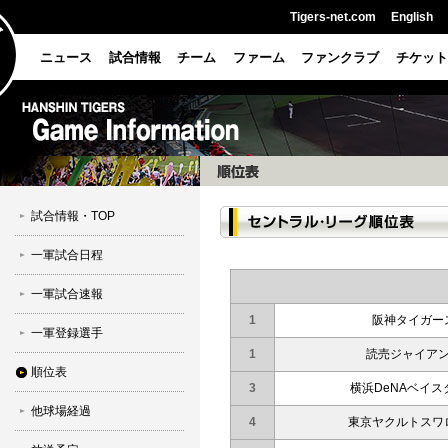
Tigers-net.com
English
ニュース
試合情報
チーム
ファーム
ファンクラブ
チケット
試合情報・TOP
一軍試合日程
一軍試合速報
1
阪神タイガー
一軍登録選手
1
読売ジャイア
順位表
3
横浜DeNAベイス
他球場経過
4
東京ヤクルトスワ