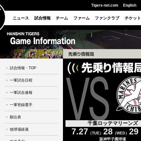
Tigers-net.com
English
ニュース
試合情報
チーム
ファーム
ファンクラブ
チケット
試合情報・TOP
一軍試合日程
一軍試合速報
一軍登録選手
順位表
千葉ロッテマリーンズ
7.27
28
29
他球場経過
（TUE）
（WED）
阪神甲子園球場