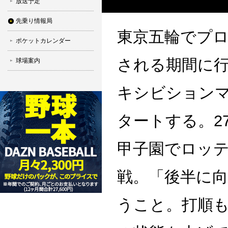
放送予定
先乗り情報局
東京五輪でプ
ポケットカレンダー
される期間に
球場案内
キシビション
タートする。2
甲子園でロッテ
戦。「後半に
うこと。打順