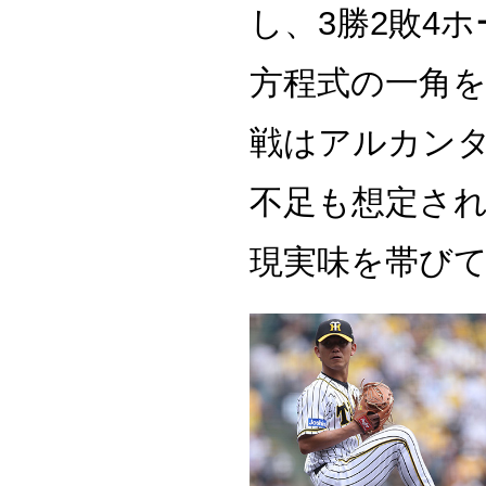
し、3勝2敗4ホ
方程式の一角
戦はアルカン
不足も想定さ
現実味を帯び