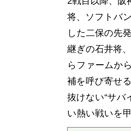
2戦目以降、阪
将、ソフトバ
した二保の先
継ぎの石井将
らファームか
補を呼び寄せ
抜けない“サバ
い熱い戦いを