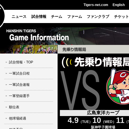
Tigers-net.com
English
ニュース
試合情報
チーム
ファーム
ファンクラブ
チケット
試合情報・TOP
一軍試合日程
一軍試合速報
一軍登録選手
順位表
広島東洋カープ
4.9
10
11
他球場経過
（TUE）
（WED）
（
阪神甲子園球場