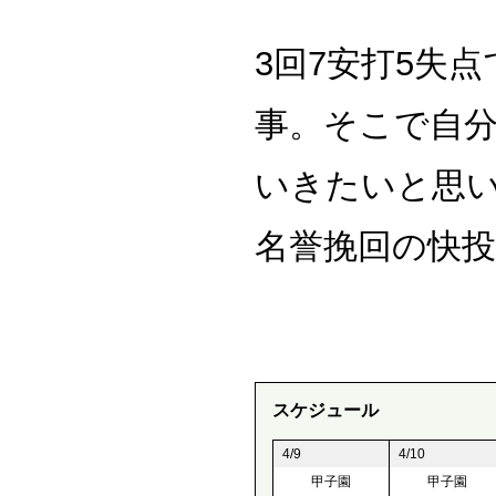
3回7安打5失
事。そこで自
いきたいと思
名誉挽回の快
スケジュール
4/9
4/10
甲子園
甲子園