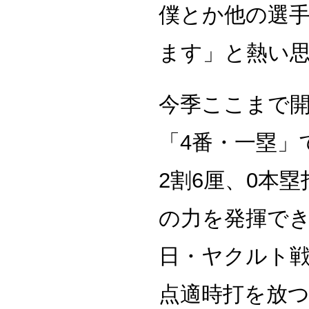
僕とか他の選
ます」と熱い
今季ここまで開
「4番・一塁」
2割6厘、0本
の力を発揮でき
日・ヤクルト戦
点適時打を放