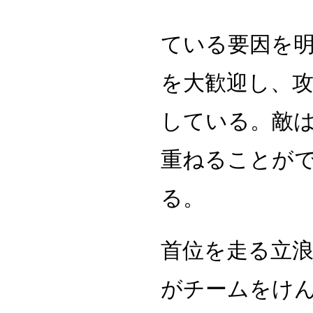
ている要因を
を大歓迎し、
している。敵
重ねることが
る。
首位を走る立
がチームをけ