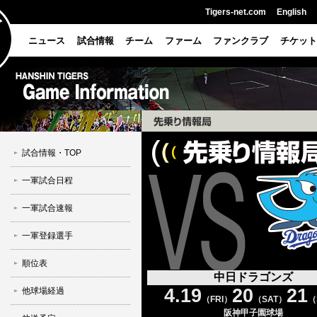
Tigers-net.com
English
ニュース
試合情報
チーム
ファーム
ファンクラブ
チケット
試合情報・TOP
一軍試合日程
一軍試合速報
一軍登録選手
順位表
中日ドラゴンズ
4.19
20
21
他球場経過
（FRI）
（SAT）
（
阪神甲子園球場