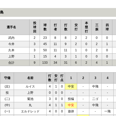
島
投
本
球
打
打
安
三
四
選手名
球
塁
数
者
数
打
振
球
回
打
武内
2
23
8
8
2
2
0
0
今井
3
45
11
9
2
0
2
1
久本
3
50
11
11
1
0
2
0
上野
1
15
4
3
1
0
0
0
合計
9
133
34
31
6
2
4
1
打
安
打
守備
名前
1
2
3
4
数
打
点
(左)
ルイス
4
1
0
中安
-
中飛
-
投
上野
0
0
0
-
-
-
-
(二)
菊池
3
0
0
投犠
-
二ゴ
-
(中)
丸
4
1
1
中安
-
中飛
-
(一)
エルドレッド
4
0
0
遊併
-
-
一飛