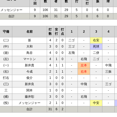
数
者
数
打
振
球
回
打
メッセンジャー
9
106
31
29
5
0
6
0
合計
9
106
31
29
5
0
6
0
打
安
打
守備
名前
1
2
3
4
数
打
点
(二)
坂
4
2
0
二ゴ
-
右安
-
(中)
大和
3
0
0
三ゴ
-
死球
-
(遊)
鳥谷
4
0
0
左飛
-
二併
-
(左)
マートン
4
1
0
-
右飛
二ゴ
-
(一)
新井貴
4
1
1
-
左本
-
中飛
(右)
今成
2
1
1
-
右本
-
三振
打右
俊介
1
0
0
-
-
-
-
(三)
新井良
3
0
0
-
中飛
-
三ゴ
三
関本
1
0
0
-
-
-
-
(捕)
藤井彰
3
0
0
-
右飛
-
-
(投)
メッセンジャー
2
1
0
-
-
中安
-
合計
31
6
2