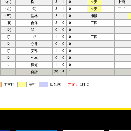
(右)
松山
3
1
0
-
左安
-
中飛
(遊)
梵
3
1
0
-
左安
-
二ゴ
(三)
堂林
2
1
0
-
捕犠
-
-
(捕)
會澤
3
0
0
-
三振
-
-
(投)
武内
0
0
0
-
-
-
-
打
迎
1
0
0
-
三振
-
-
投
今井
0
0
0
-
-
-
-
打
安部
1
0
0
-
-
-
-
投
久本
0
0
0
-
-
-
-
左
廣瀬
1
0
0
-
-
-
-
合計
29
5
1
本塁打
安打
四死球
赤文字
は打点