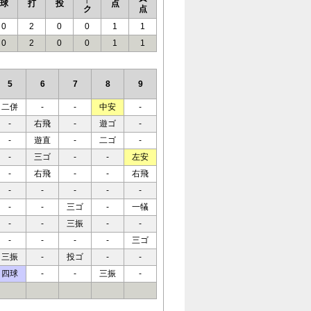
球
打
投
点
ク
点
0
2
0
0
1
1
0
2
0
0
1
1
5
6
7
8
9
二併
-
-
中安
-
-
右飛
-
遊ゴ
-
-
遊直
-
二ゴ
-
-
三ゴ
-
-
左安
-
右飛
-
-
右飛
-
-
-
-
-
-
-
三ゴ
-
一犠
-
-
三振
-
-
-
-
-
-
三ゴ
三振
-
投ゴ
-
-
四球
-
-
三振
-