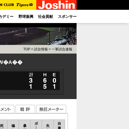
カデミー
野球振興
社会貢献
スポンサー
TOP
>
試合情報
>
一軍試合速報
�W�A��
ボ
自
死
犠
暴
失
│
責