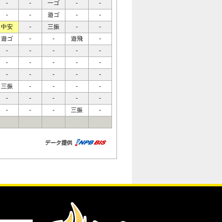
-
-
一ゴ
-
-
-
-
遊ゴ
-
-
中安
-
三振
-
-
遊ゴ
-
-
遊飛
-
-
-
-
-
-
-
-
-
-
-
-
-
-
-
-
三振
-
-
-
-
-
-
-
-
-
-
-
-
三振
-