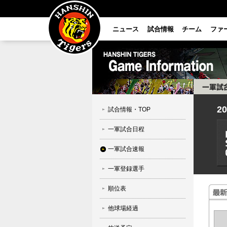
ニュース
試合情報
チーム
ファ
2
試合情報・TOP
一軍試合日程
一軍試合速報
一軍登録選手
順位表
他球場経過