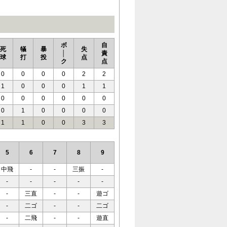
ボ
自
死
犠
暴
失
│
責
球
打
投
点
ク
点
0
0
0
0
2
2
1
0
0
0
1
1
0
0
0
0
0
0
0
1
0
0
0
0
1
1
0
0
3
3
5
6
7
8
9
中飛
-
-
三振
-
-
-
-
-
-
-
三直
-
-
遊ゴ
-
二ゴ
-
-
二ゴ
-
二飛
-
-
遊直