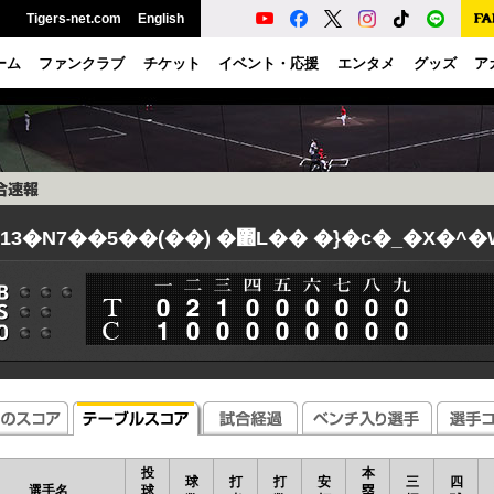
Tigers-net.com
English
ーム
ファンクラブ
チケット
イベント・応援
エンタメ
グッズ
ア
013�N7��5��(��) �΍L�� �}�c�_�X�^
投
本
球
打
打
安
三
四
選手名
球
塁