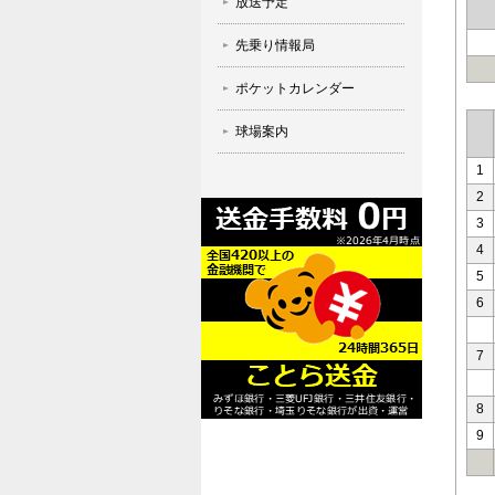
放送予定
先乗り情報局
ポケットカレンダー
球場案内
1
2
3
4
5
6
7
8
9