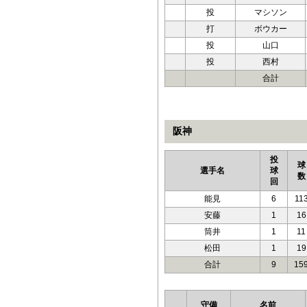
投
マシソン
打
ボウカー
投
山口
投
西村
合計
阪神
投
球
選手名
球
数
回
能見
6
11
安藤
1
16
筒井
1
11
松田
1
19
合計
9
15
守備
名前