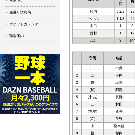
放送予定
数
回
杉内
5 2/3
93
先乗り情報局
マシソン
1 1/3
25
ポケットカレンダー
山口
1
9
西村
1
17
球場案内
合計
9
14
守備
名前
1
(一)
中井
2
(二)
寺内
3
(遊)
坂本
4
(捕)
阿部
5
(中右)
長野
6
(三)
村田
7
(右左)
亀井
8
(左)
矢野
中
松本哲
9
(投)
杉内