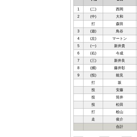
1
(二)
西岡
2
(中)
大和
打
森田
3
(遊)
鳥谷
4
(左)
マートン
5
(一)
新井貴
6
(右)
今成
7
(三)
新井良
8
(捕)
藤井彰
9
(投)
能見
打
坂
投
安藤
投
筒井
投
松田
打
桧山
走
俊介
合計