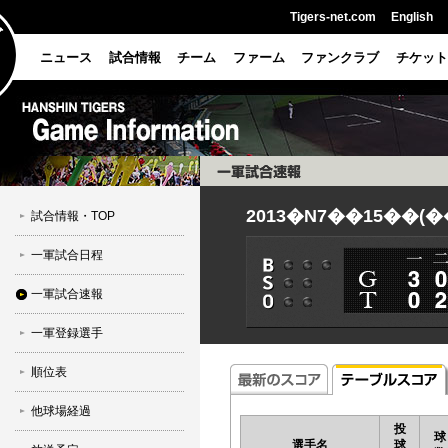
Tigers-net.com
English
ニュース
試合情報
チーム
ファーム
ファンクラブ
チケット
2013�N7��15��(�
試合情報・TOP
一軍試合日程
一軍試合速報
一軍登録選手
順位表
他球場経過
投
球
選手名
球