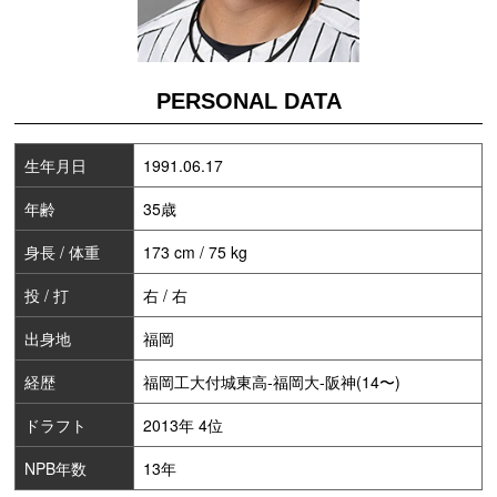
PERSONAL DATA
生年月日
1991.06.17
年齢
35歳
身長 / 体重
173 cm / 75 kg
投 / 打
右 / 右
出身地
福岡
経歴
福岡工大付城東高-福岡大-阪神(14〜)
ドラフト
2013年 4位
NPB年数
13年