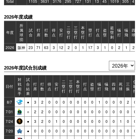
Total
1105
3631
3176
295
727
131
13
45
1019
305
41
2026年度成績
所
二
三
本
盗
属
試
打
打
得
安
塁
打
盗
犠
犠
四
年度
塁
塁
塁
塁
球
合
席
数
点
打
打
点
塁
打
飛
球
打
打
打
刺
団
2026
阪神
23
71
63
3
12
2
0
1
17
3
1
0
2
1
2
2026年度試合別成績
対
試
二
三
本
併
戦
合
打
打
得
安
打
盗
犠
犠
四
死
三
日付
塁
塁
塁
殺
相
結
席
数
点
打
点
塁
打
飛
球
球
振
打
打
打
打
手
果
8/7
●
3
2
0
0
0
0
0
0
0
1
0
0
0
2
0
7/31
○
2
2
0
0
0
0
0
0
0
0
0
0
0
0
0
7/24
●
3
2
0
1
0
0
0
0
0
0
0
0
1
0
0
7/20
●
0
0
0
0
0
0
0
0
0
0
0
0
0
0
0