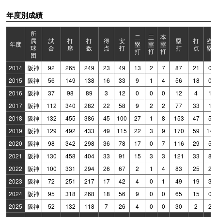
年度別成績
所
二
三
本
属
試
打
打
得
安
塁
打
盗
年度
塁
塁
塁
球
合
席
数
点
打
打
点
塁
打
打
打
団
2014
阪神
92
265
249
23
49
13
2
7
87
21
0
2015
阪神
56
149
138
16
33
9
1
4
56
18
0
2016
阪神
37
98
89
3
12
0
0
0
12
4
1
2017
阪神
112
340
282
22
58
9
2
2
77
33
1
2018
阪神
132
455
386
45
100
27
1
8
153
47
5
2019
阪神
129
492
433
49
115
22
3
9
170
59
14
2020
阪神
98
342
298
36
78
17
0
7
116
29
5
2021
阪神
130
458
404
33
91
15
3
3
121
33
8
2022
阪神
100
331
294
26
67
2
1
4
83
25
2
2023
阪神
72
251
217
17
42
4
0
1
49
19
3
2024
阪神
95
318
268
18
56
9
0
0
65
15
0
2025
阪神
52
132
118
7
26
4
0
0
30
2
2