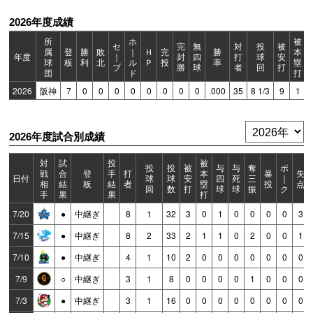
2026年度成績
所
ホ
被
セ
完
無
対
投
被
属
登
勝
敗
｜
Ｈ
完
勝
本
年度
｜
封
四
打
球
安
球
板
利
北
ル
Ｐ
投
率
塁
ブ
勝
球
者
回
打
団
ド
打
2026
阪神
7
0
0
0
0
0
0
0
0
.000
35
8 1/3
9
1
2026年度試合別成績
対
試
投
被
投
投
被
与
与
奪
ボ
戦
合
登
手
打
本
暴
失
日付
球
球
安
四
死
三
｜
相
結
板
結
者
塁
投
点
回
数
打
球
球
振
ク
手
果
果
打
7/20
●
中継ぎ
8
1
32
3
0
1
0
0
0
0
3
7/15
●
中継ぎ
8
2
33
2
1
1
0
2
0
0
1
7/10
●
中継ぎ
4
1
10
2
0
0
0
0
0
0
0
7/9
○
中継ぎ
3
1
8
0
0
0
0
1
0
0
0
7/3
●
中継ぎ
3
1
16
0
0
0
0
0
0
0
0