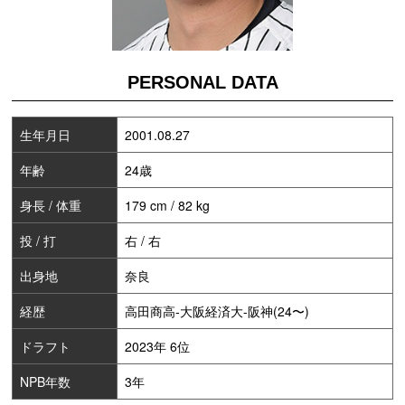
PERSONAL DATA
生年月日
2001.08.27
年齢
24歳
身長 / 体重
179 cm / 82 kg
投 / 打
右 / 右
出身地
奈良
経歴
高田商高-大阪経済大-阪神(24〜)
ドラフト
2023年 6位
NPB年数
3年