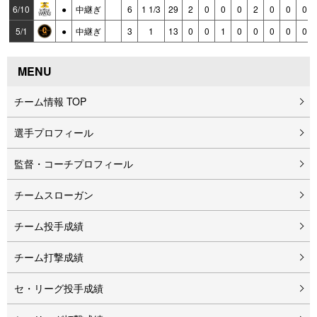
6/10
●
中継ぎ
6
1 1/3
29
2
0
0
0
2
0
0
0
5/1
●
中継ぎ
3
1
13
0
0
1
0
0
0
0
0
MENU
チーム情報 TOP
選手プロフィール
監督・コーチプロフィール
チームスローガン
チーム投手成績
チーム打撃成績
セ・リーグ投手成績