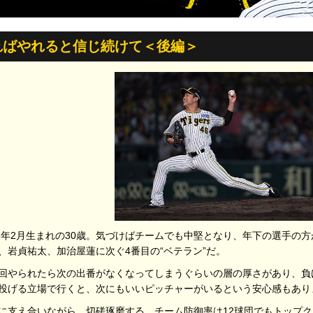
ればやれると信じ続けて＜後編＞
93年2月生まれの30歳。気づけばチームでも中堅となり、年下の選手の
、岩貞祐太、加治屋蓮に次ぐ4番目の“ベテラン”だ。
回やられたら次の出番がなくなってしまうぐらいの層の厚さがあり、負
投げる立場で行くと、次にもいいピッチャーがいるという安心感もあり
に支え合いながら、切磋琢磨する。チーム防御率は12球団でもトップク