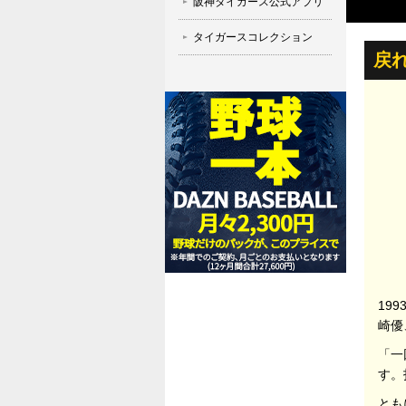
阪神タイガース公式アプリ
タイガースコレクション
戻
19
崎優
「一
す。
とも