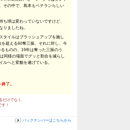
。その中で、島本もベテランらしい
持ち球は変わっていないですけど、
なりましたね」
スタイルはブラッシュアップを施し
数を超える60奪三振。それに対し、今
いるものの、19年は奪った三振のう
季は同様の場面でグッと割合を減らし
タイルへと変貌を遂げている。
＞終了。
るだけでなく、
です！
バックナンバーはこちらから