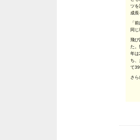
ツを
成長
「前
同じ
飛び
た。
年は
ち、
て3
さら