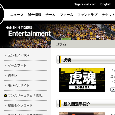
Tigers-net.com
English
ニュース
試合情報
チーム
ファーム
ファンクラブ
チケット
エンタメ・TOP
虎魂
ゲームフォト
「
虎テレ
念
※
モバイルサイト
マンスリーコラム「虎魂」
新入団選手紹介
壁紙ダウンロード