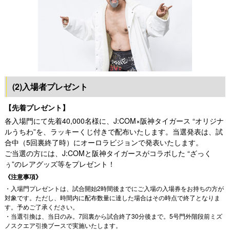
(2)入場者プレゼント
【先着プレゼント】
各入場門にて先着40,000名様に、J:COM×阪神タイガース “オリジナ
ルうちわ”を、ラッキーくじ付きで配布いたします。当選発表は、試
合中（5回裏終了時）にオーロラビジョンで発表いたします。
ご当選の方には、J:COMと阪神タイガースがコラボした “ざっく
ぅ”のレアグッズ等をプレゼント！
《注意事項》
・入場門プレゼントは、試合開始2時間後までにご入場の入場券をお持ちの方が
対象です。ただし、時間内に配布数量に達した場合はその時点で終了となりま
す。予めご了承ください。
・当選引換は、当日のみ。7回裏から試合終了30分後まで。5号門外階段前ミズ
ノスクエア引換ブースで実施いたします。