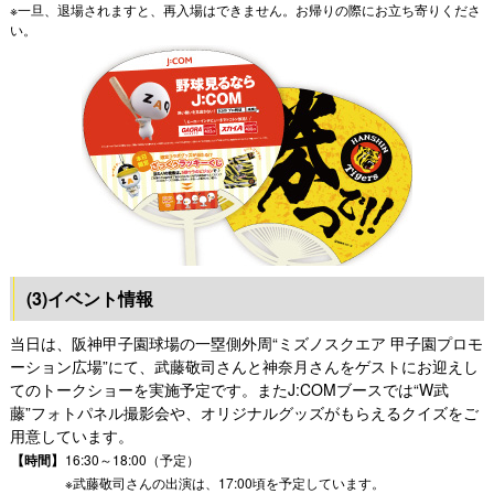
※一旦、退場されますと、再入場はできません。お帰りの際にお立ち寄りくださ
い。
(3)イベント情報
当日は、阪神甲子園球場の一塁側外周“ミズノスクエア 甲子園プロモ
ーション広場”にて、武藤敬司さんと神奈月さんをゲストにお迎えし
てのトークショーを実施予定です。またJ:COMブースでは“W武
藤”フォトパネル撮影会や、オリジナルグッズがもらえるクイズをご
用意しています。
【時間】
16:30～18:00（予定）
※武藤敬司さんの出演は、17:00頃を予定しています。