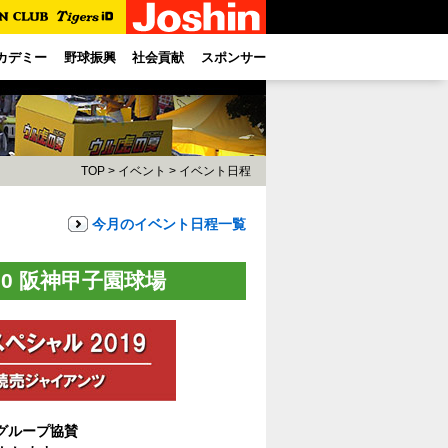
カデミー
野球振興
社会貢献
スポンサー
TOP
>
イベント
>
イベント日程
今月のイベント日程一覧
:00 阪神甲子園球場
グループ協賛