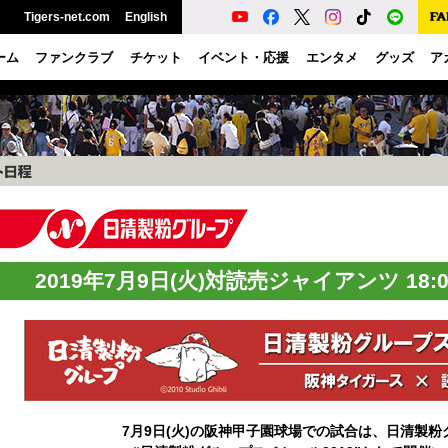
Tigers-net.com
English
ーム
ファンクラブ
チケット
イベント・応援
エンタメ
グッズ
ア
2019年7月9日(火)対読売ジャイアンツ 18
7月9日(火)の阪神甲子園球場での試合は、日清製粉