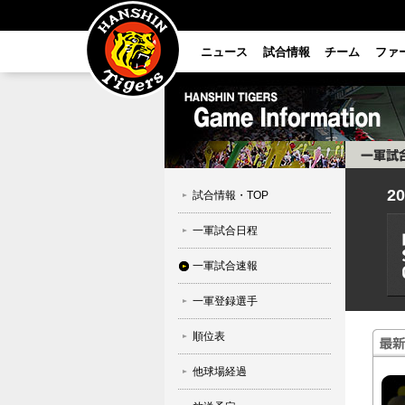
ニュース
試合情報
チーム
ファ
2
試合情報・TOP
一軍試合日程
一軍試合速報
一軍登録選手
順位表
他球場経過