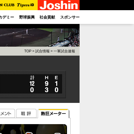
カデミー
野球振興
社会貢献
スポンサー
TOP
>
試合情報
>
一軍試合速報