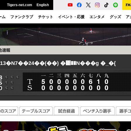
Tigers-net.com
English
ーム
ファンクラブ
チケット
イベント・応援
エンタメ
グッズ
ア
013�N7��24��(��) �΃��N���g �_�{