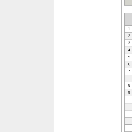
1
2
3
4
5
6
7
8
9