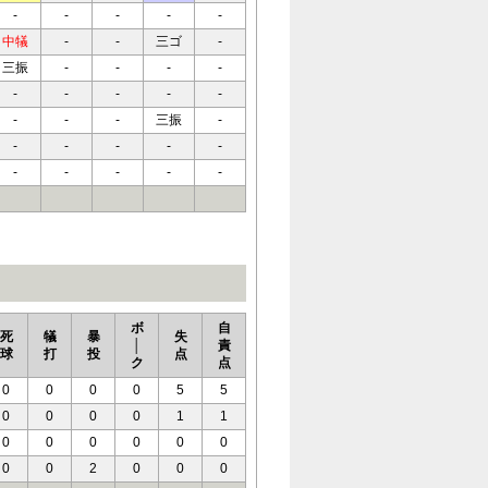
-
-
-
-
-
中犠
-
-
三ゴ
-
三振
-
-
-
-
-
-
-
-
-
-
-
-
三振
-
-
-
-
-
-
-
-
-
-
-
ボ
自
死
犠
暴
失
│
責
球
打
投
点
ク
点
0
0
0
0
5
5
0
0
0
0
1
1
0
0
0
0
0
0
0
0
2
0
0
0