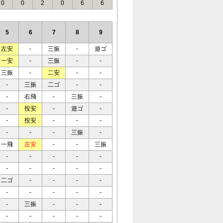
0
0
2
0
6
6
5
6
7
8
9
左安
-
三振
-
遊ゴ
一安
-
三振
-
-
三振
-
二安
-
-
-
三振
二ゴ
-
-
-
右飛
-
三振
-
-
投安
-
遊ゴ
-
-
投安
-
-
-
-
-
-
三振
-
一飛
左安
-
-
三振
-
-
-
-
-
-
-
-
-
-
二ゴ
-
-
-
-
-
-
-
-
-
-
三振
-
-
-
-
-
-
-
-