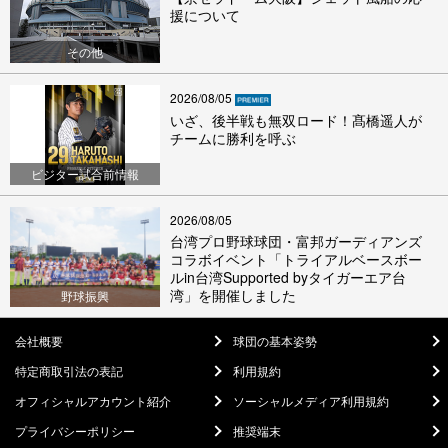
援について
その他
2026/08/05
いざ、後半戦も無双ロード！髙橋遥人が
チームに勝利を呼ぶ
ビジター試合前情報
2026/08/05
台湾プロ野球球団・富邦ガーディアンズ
コラボイベント「トライアルベースボー
ルin台湾Supported byタイガーエア台
湾」を開催しました
野球振興
会社概要
球団の基本姿勢
特定商取引法の表記
利用規約
オフィシャルアカウント紹介
ソーシャルメディア利用規約
プライバシーポリシー
推奨端末