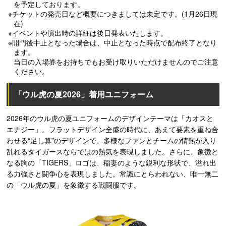
を予定しております。
※チケットの発売日など概要につきましては未定です。(1月26日現
在)
※イベントや演出時の詳細は後日発表いたします。
※開門後中止となった場合は、中止となった時点で配布終了となり
ます。
当日の入場券をお持ちでもお受け取りいただけませんのでご注意
ください。
「ウル虎の夏2026」着用ユニフォーム
2026年のウル虎の夏ユニフォームのデザインテーマは「カオスと
エナジー」。フラットデザイン全盛の時代に、あえて要素を重ね合
わせる“足し算”のデザインで、多様なファンとチームの情熱が入り
乱れるタイガースならではの熱気を表現しました。さらに、象徴と
なる胸の「TIGERS」ロゴは、稲妻のような鋭利な形状で、溢れ出
る力強さと闘争心を表現しました。常識にとらわれない、唯一無二
の「ウル虎の夏」を象徴する戦闘服です。