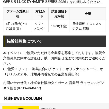
GERS B-LUCK DYNAMITE SERIES 2026」をお楽しみください。
ファーム対象日
対戦カ
試合開始予
会場
程
ード
定時刻
8月21日(金)〜8
ソフト
日鉄鋼板 ＳＧＬスタ
18:00(予定)
月23日(日)
バンク
ジアム 尼崎
協賛社募集について
本イベントにご協賛いただける企業様を募集しております。協賛企
業様募集に関する詳細は、以下お問合せ先までお気軽にご連絡くだ
さい。
(ご協賛メリット：該当試合のチケット、オリジナルジャージ、オ
リジナルタオル、球場外周看板での企業名露出等)
お問い合わせ先：株式会社阪神タイガース 営業部 ライセンスビジ
ネス担当(0798-46-8477)
関連NEWS＆COLUMN
2026/08/06