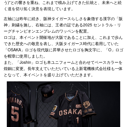
う)"との響きを重ね、これまで積み上げてきた伝統と、未来へと続
く道を切り拓く決意を表現しています。
左袖には昨年に続き、阪神タイガースらしさを象徴する漢字の「阪
神」刺繍を施し、右袖には、王者の証である2025 セントラル・リ
ーグチャンピオンエンブレムのワッペンを配置。
ロゴは、本イベント開催地が大阪であることに加え、これまで歩ん
できた歴史への敬意を表し、大阪タイガース時代に着用していた
「OSAKA」ロゴを現代版に昇華させたロゴを胸文字に、「O」ロゴ
を帽章に使用しました。
また、「Joshin」ロゴも本ユニフォームと合わせてベースカラーを
煌銅に変更。長年支えていただいている上新電機株式会社様も一体
となって、本イベントを盛り上げていただきます。