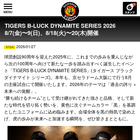
TIGERS B-LUCK DYNAMITE SERIES 2026
8/7(金)〜9(日)、8/18(火)〜20(木)開催
2026/01/27
球団創設90周年を迎えた2025年に、これまでの歩みを重んじなが
ら次の100周年へ向けて新たな一歩を踏み出すべく誕生したイベン
ト「TIGERS B-LUCK DYNAMITE SERIES」(タイガース ブラック
ダイナマイト シリーズ)。本年も、京セラドーム大阪にて行う8月
の主催試合にて開催いたします。2026年のテーマは「過去の誇り ×
未来への覚醒」。
“勝ち続けるチーム”として受け継がれてきた強さと品格、そして新
たな時代を切り拓く勢いを、黄色に次ぐチームカラー「黒」を基調
としたユニフォームに込め臨みます。会場全体を黒の熱気で染め上
げ、虎の歩みが未来へと加速する瞬間を、ぜひ皆さまとともに。