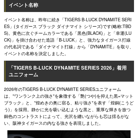
イベント名称
イベント名称は、昨年に続き「TIGERS B-LUCK DYNAMITE SERI
ES」(タイガース ブラック ダイナマイト シリーズ)です(略称:TBD
S)。黄色に次ぐチームカラーである「黒色(BLACK)」と「幸運(LU
CK)」を掛け合わせた造語「B-LUCK」と、強力なタイガース打線
の代名詞である「ダイナマイト打線」から「DYNAMITE」を取り、
イベントの名称を決定しました。
「TIGERS B-LUCK DYNAMITE SERIES 2026」着用
ユニフォーム
2026年のTIGERS B-LUCK DYNAMITE SERIESユニフォーム
は、"ワンランク上の強さ"を象徴する「艶(つや)を抑えた黒=マット
ブラック」と、"煌めきの奥に宿る、粘り強さ"を表す「煌銅(こうど
う)」を採用。静かに光を吸い込むような黒と、重厚な輝きを放つ
銅色のコントラストによって、光沢を纏いながらも芯は揺るがな
い、阪神タイガースの内なる強さを表現しました。