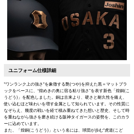
ユニフォーム仕様詳細
"ワンランク上の強さ"を象徴する艶(つや)を抑えた黒＝マットブラ
ックをベースに、“煌めきの奥に宿る粘り強さ”を表す新色「煌銅(こ
うどう)」を配色しました。銅は古来より、硬さと耐久性を備え、
使い込むほど味わいを増す金属として知られています。その性質に
なぞらえ、幾度の戦いを経て積み重ねてきた想いと歴史、そして時
を重ねながら強さを磨き続ける阪神タイガースの姿勢を、このカラ
ーに込めています。
また、「煌銅(こうどう)」という名には、球団が歩む"虎道(こど