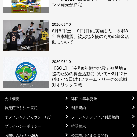
ンク発売が決定！
ファーム
2026/08/10
8月8日(土)・9日(日)に実施した「令和8
年熊本地震」被災地支援のための募金活
動について
その他
2026/08/10
【SGL】「令和8年熊本地震」被災地支
援のための募金活動について〜8月12日
(水)・13日(木)ファーム・リーグ公式戦
対オリックス戦
ファーム
会社概要
球団の基本姿勢
特定商取引法の表記
利用規約
オフィシャルアカウント紹介
ソーシャルメディア利用規約
プライバシーポリシー
推奨端末
お問い合わせ・Q&A
公式モバイル会員登録