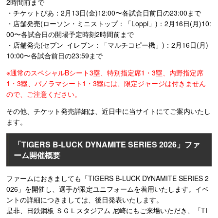
2時間前まで
・チケットぴあ：2月13日(金)12:00〜各試合日前日の23:00まで
・店舗発売(ローソン・ミニストップ：「Loppi」)：2月16日(月)10:
00〜各試合日の開場予定時刻2時間前まで
・店舗発売(セブンｰイレブン：「マルチコピー機」)：2月16日(月)
10:00〜各試合前日の23:59まで
※通常のスペシャルBシート3塁、特別指定席1・3塁、内野指定席
1・3塁、パノラマシート1・3塁には、限定ジャージは付きません
ので、ご注意ください。
その他、チケット発売詳細は、近日中に当サイトにてご案内いたし
ます。
「TIGERS B-LUCK DYNAMITE SERIES 2026」ファ
ーム開催概要
ファームにおきましても「TIGERS B-LUCK DYNAMITE SERIES 2
026」を開催し、選手が限定ユニフォームを着用いたします。イベ
ントの詳細につきましては、後日発表いたします。
是非、日鉄鋼板 ＳＧＬスタジアム 尼崎にもご来場いただき、「TI