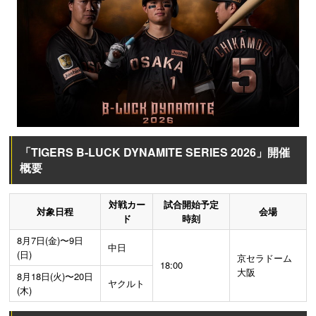
「TIGERS B-LUCK DYNAMITE SERIES 2026」開催
概要
対戦カー
試合開始予定
対象日程
会場
ド
時刻
8月7日(金)〜9日
中日
(日)
京セラドーム
18:00
大阪
8月18日(火)〜20日
ヤクルト
(木)