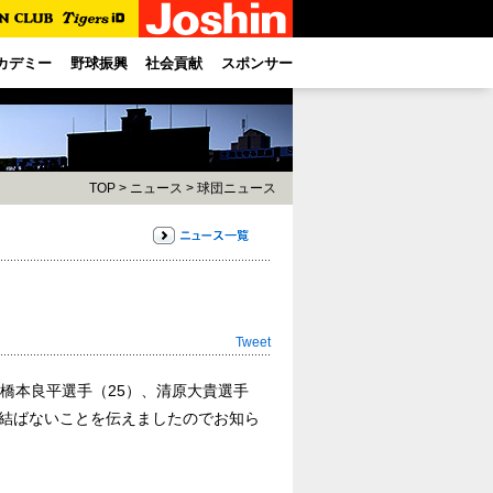
カデミー
野球振興
社会貢献
スポンサー
TOP
>
ニュース
>
球団ニュース
Tweet
、橋本良平選手（25）、清原大貴選手
を結ばないことを伝えましたのでお知ら