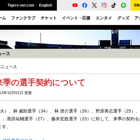
Tigers-net.com
English
ーム
ファンクラブ
チケット
イベント・応援
エンタメ
グッズ
ア
来季の選手契約について
13年10月01日 更新
（火）、林 威助選手（34）、林 啓介選手（26）、野原将志選手（25）
4）、黒田祐輔選手（27）、藤井宏政選手（23）に対して、来季の契約
ます。