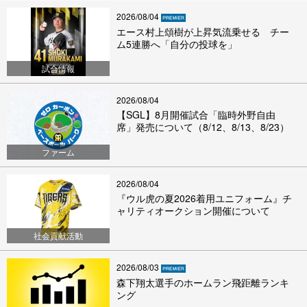
2026/08/04
エース村上頌樹が上昇気流乗せる チー
ム5連勝へ「自分の投球を」
試合情報
2026/08/04
【SGL】8月開催試合「臨時外野自由
席」発売について（8/12、8/13、8/23）
ファーム
2026/08/04
『ウル虎の夏2026着用ユニフォーム』チ
ャリティオークション開催について
社会貢献活動
2026/08/03
森下翔太選手のホームラン飛距離ランキ
ング