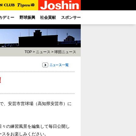
カデミー
野球振興
社会貢献
スポンサー
TOP
>
ニュース
>
球団ニュース
！
)まで、安芸市営球場（高知県安芸市）に
日々の練習風景を編集して毎日公開し
ースをお楽しみください。