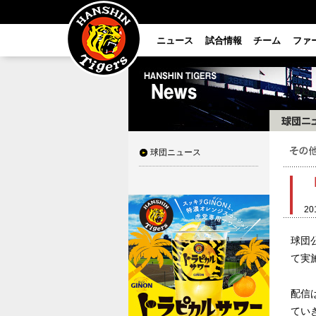
ニュース
試合情報
チーム
ファ
球団ニュース
20
球団
て実
配信
てい