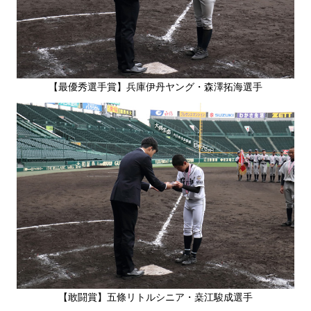
【最優秀選手賞】兵庫伊丹ヤング・森澤拓海選手
【敢闘賞】五條リトルシニア・桒江駿成選手