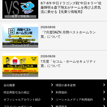
8/7-8/9 中日ドラゴンズ戦“中日キラー”佐
藤輝明＆森下翔太がチームを再び上昇気
流に乗せる【先乗り情報局】
先乗り情報局
2026/08/06
「7月度DAZN 月間ベストホームラン
賞」について
ファンクラブ
2026/08/06
7月度「セコム・ホームセキュリティ
賞」について
ファンクラブ
会社概要
球団の基本姿勢
特定商取引法の表記
利用規約
オフィシャルアカウント紹介
ソーシャルメディア利用規約
プライバシーポリシー
推奨端末