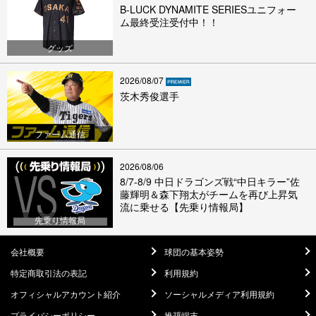
B-LUCK DYNAMITE SERIESユニフォー
ム最終受注受付中！！
グッズ
2026/08/07
茨木秀俊選手
ファーム通信
2026/08/06
8/7-8/9 中日ドラゴンズ戦“中日キラー”佐
藤輝明＆森下翔太がチームを再び上昇気
流に乗せる【先乗り情報局】
先乗り情報局
会社概要
球団の基本姿勢
特定商取引法の表記
利用規約
オフィシャルアカウント紹介
ソーシャルメディア利用規約
プライバシーポリシー
推奨端末